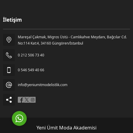
İletişim
Mareşal Çakmak, Migros Üstü - Camlıkahve Meydanı, Bağcılar Cd.
Gözde Kara
No:114 Kat:4, 34160 Güngören/İstanbul
0 212 506 73 40
0 546 549 40 66
info@yeniumitmodelistlik.com
Cevap Yaz
Yeni Ümit Moda Akademisi