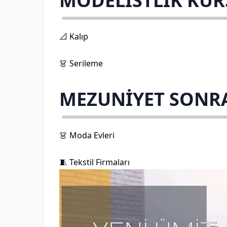
MODELİSTLİK KUR
📐 Kalıp
👗 Serileme
MEZUNİYET SONRA
👗 Moda Evleri
🧵 Tekstil Firmaları