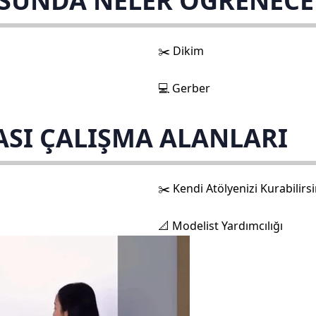
SUNDA NELER ÖĞRENECE
✂️ Dikim
💻 Gerber
SI ÇALIŞMA ALANLARI
✂️ Kendi Atölyenizi Kurabilirsi
📐 Modelist Yardımcılığı