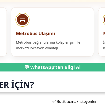
🚌
Metrobüs Ulaşımı
Metrobüs bağlantılarına kolay erişim ile
İ
merkezi lokasyon avantajı.
k
💬 WhatsApp’tan Bilgi Al
ER İÇİN?
✅ Butik açmak isteyenler