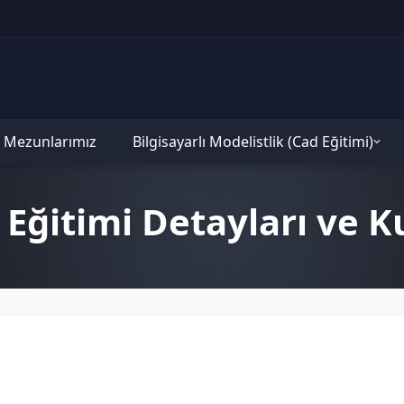
Mezunlarımız
Bilgisayarlı Modelistlik (Cad Eğitimi)
 Eğitimi Detayları ve Ku
Sıfırdan Modelist Olun, Moda Sektöründe
Meslek Sahibi Olun!