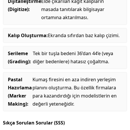
Dijitalleştirme
Elde çıkarılan kağıt kalıpların
(Digitize):
masada tanıtılarak bilgisayar
ortamına aktarılması.
Kalıp Oluşturma:
Ekranda sıfırdan baz kalıp çizimi.
Serileme
Tek bir tuşla bedeni 36’dan 44’e (veya
(Grading):
diğer bedenlere) hatasız çoğaltma.
Pastal
Kumaş firesini en aza indiren yerleşim
Hazırlama
planını oluşturma. Bu özellik firmalara
(Marker
para kazandırdığı için modelistlerin en
Making):
değerli yeteneğidir.
Sıkça Sorulan Sorular (SSS)