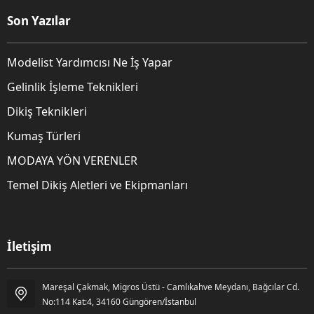
Son Yazılar
Modelist Yardımcısı Ne İş Yapar
Gelinlik İşleme Teknikleri
Dikiş Teknikleri
Kumaş Türleri
MODAYA YÖN VERENLER
Temel Dikiş Aletleri ve Ekipmanları
İletişim
Mareşal Çakmak, Migros Üstü - Camlıkahve Meydanı, Bağcılar Cd.
Gözde Kara
No:114 Kat:4, 34160 Güngören/İstanbul