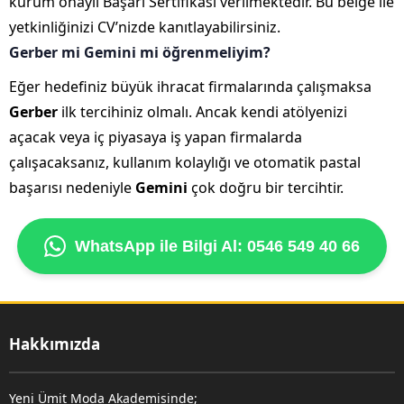
kurum onaylı Başarı Sertifikası verilmektedir. Bu belge ile
yetkinliğinizi CV’nizde kanıtlayabilirsiniz.
Gerber mi Gemini mi öğrenmeliyim?
Eğer hedefiniz büyük ihracat firmalarında çalışmaksa
Gerber
ilk tercihiniz olmalı. Ancak kendi atölyenizi
açacak veya iç piyasaya iş yapan firmalarda
çalışacaksanız, kullanım kolaylığı ve otomatik pastal
başarısı nedeniyle
Gemini
çok doğru bir tercihtir.
WhatsApp ile Bilgi Al: 0546 549 40 66
Hakkımızda
Yeni Ümit Moda Akademisinde;