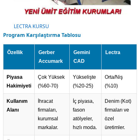
LECTRA KURSU
Program Karşılaştırma Tablosu
Özellik
Gerber
Gemini
Lectra
Accumark
CAD
Piyasa
Çok Yüksek
Yükselişte
Orta/Niş
Hakimiyeti
(%60-70)
(%20-25)
(%10)
Kullanım
İhracat
İç piyasa,
Denim (Kot)
Alanı
firmaları,
fason
firmaları ve
kurumsal
atölyeler,
özel
markalar.
hızlı moda.
üretimler.