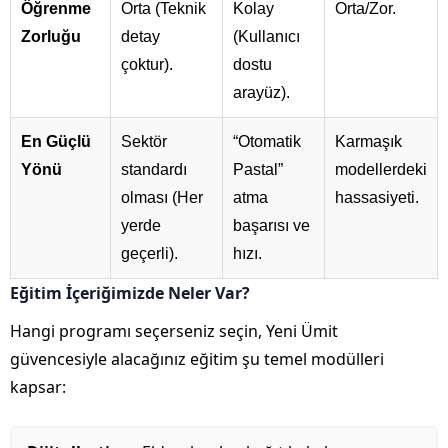
Öğrenme
Orta (Teknik
Kolay
Orta/Zor.
Zorluğu
detay
(Kullanıcı
çoktur).
dostu
arayüz).
En Güçlü
Sektör
“Otomatik
Karmaşık
Yönü
standardı
Pastal”
modellerdeki
olması (Her
atma
hassasiyeti.
yerde
başarısı ve
geçerli).
hızı.
Eğitim İçeriğimizde Neler Var?
Hangi programı seçerseniz seçin, Yeni Ümit
güvencesiyle alacağınız eğitim şu temel modülleri
kapsar: