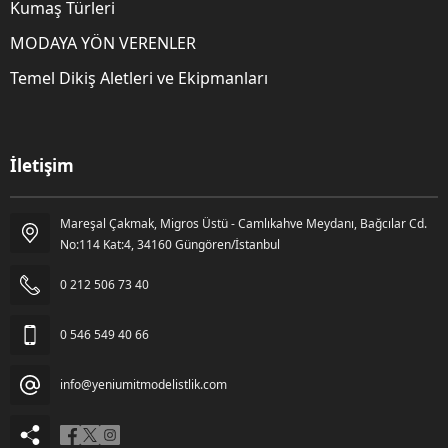
Kumaş Türleri
MODAYA YÖN VERENLER
Temel Dikiş Aletleri ve Ekipmanları
İletişim
Mareşal Çakmak, Migros Üstü - Camlıkahve Meydanı, Bağcılar Cd.
Gözde Kara
No:114 Kat:4, 34160 Güngören/İstanbul
0 212 506 73 40
0 546 549 40 66
info@yeniumitmodelistlik.com
Cevap Yaz