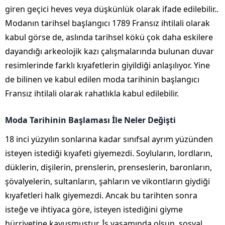
giren geçici heves veya düşkünlük olarak ifade edilebilir..
Modanın tarihsel başlangıcı 1789 Fransız ihtilali olarak
kabul görse de, aslında tarihsel kökü çok daha eskilere
dayandığı arkeolojik kazı çalışmalarında bulunan duvar
resimlerinde farklı kıyafetlerin giyildiği anlaşılıyor. Yine
de bilinen ve kabul edilen moda tarihinin başlangıcı
Fransız ihtilali olarak rahatlıkla kabul edilebilir.
Moda Tarihinin Başlaması İle Neler Değişti
18 inci yüzyılın sonlarına kadar sınıfsal ayrım yüzünden
isteyen istediği kıyafeti giyemezdi. Soyluların, lordların,
düklerin, dişilerin, prenslerin, prenseslerin, baronların,
şövalyelerin, sultanların, şahların ve vikontların giydiği
kıyafetleri halk giyemezdi. Ancak bu tarihten sonra
isteğe ve ihtiyaca göre, isteyen istediğini giyme
hürriyetine kavuşmuştur. İş yaşamında olsun, sosyal