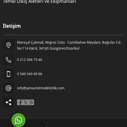
Temel Dikiş Aletleri ve Ekipmanları
İletişim
Mareşal Çakmak, Migros Üstü - Camlıkahve Meydanı, Bağcılar Cd.
Gözde Kara
No:114 Kat:4, 34160 Güngören/İstanbul
0 212 506 73 40
0 546 549 40 66
info@yeniumitmodelistlik.com
Cevap Yaz