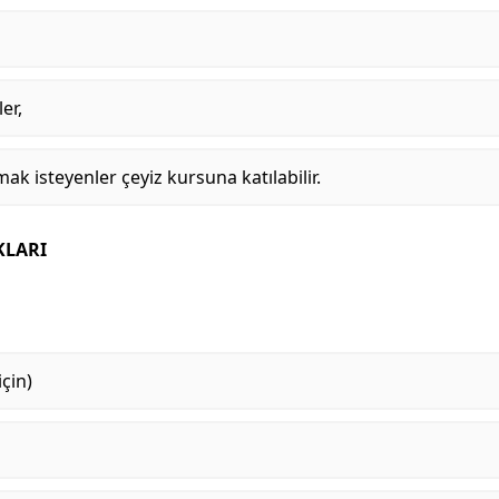
er,
şmak isteyenler çeyiz kursuna katılabilir.
KLARI
çin)