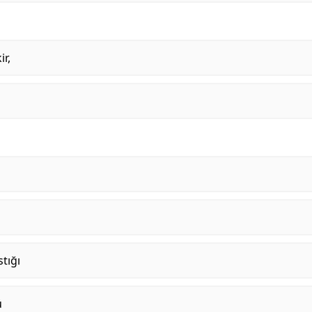
ir,
tığı
ü