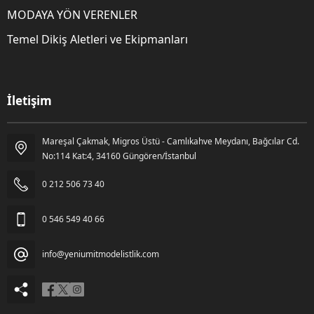
MODAYA YÖN VERENLER
Temel Dikiş Aletleri ve Ekipmanları
İletişim
Mareşal Çakmak, Migros Üstü - Camlıkahve Meydanı, Bağcılar Cd.
Gözde Kara
No:114 Kat:4, 34160 Güngören/İstanbul
0 212 506 73 40
0 546 549 40 66
info@yeniumitmodelistlik.com
Cevap Yaz