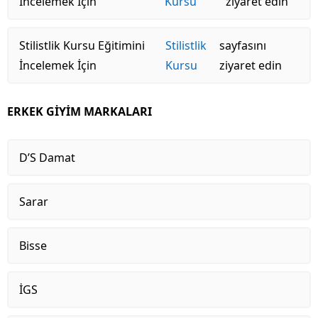
İncelemek İçin
Kursu
ziyaret edin
Stilistlik Kursu Eğitimini
Stilistlik
sayfasını
İncelemek İçin
Kursu
ziyaret edin
ERKEK GİYİM MARKALARI
D’S Damat
Sarar
Bisse
İGS