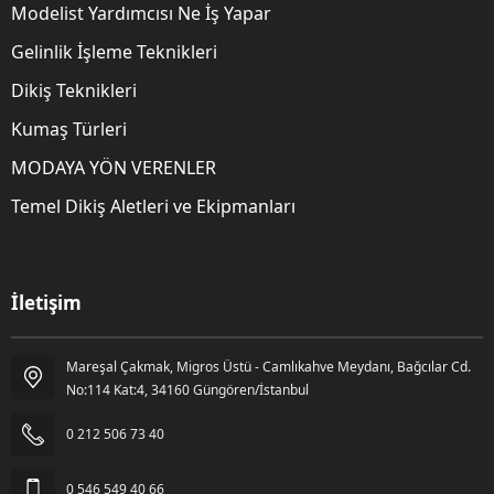
Modelist Yardımcısı Ne İş Yapar
Gelinlik İşleme Teknikleri
Dikiş Teknikleri
Kumaş Türleri
MODAYA YÖN VERENLER
Temel Dikiş Aletleri ve Ekipmanları
İletişim
Mareşal Çakmak, Migros Üstü - Camlıkahve Meydanı, Bağcılar Cd.
Gözde Kara
No:114 Kat:4, 34160 Güngören/İstanbul
0 212 506 73 40
0 546 549 40 66