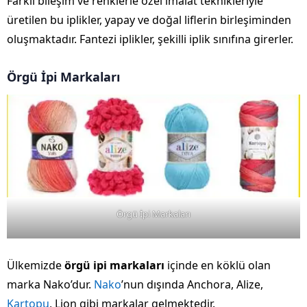
Farklı bileşim ve renklerle özel imalat teknikleriyle
üretilen bu iplikler, yapay ve doğal liflerin birleşiminden
oluşmaktadır. Fantezi iplikler, şekilli iplik sınıfına girerler.
Örgü İpi Markaları
Örgü İpi Markaları
Ülkemizde
örgü ipi markaları
içinde en köklü olan
marka Nako’dur.
Nako
’nun dışında Anchora, Alize,
Kartopu
, Lion gibi markalar gelmektedir.