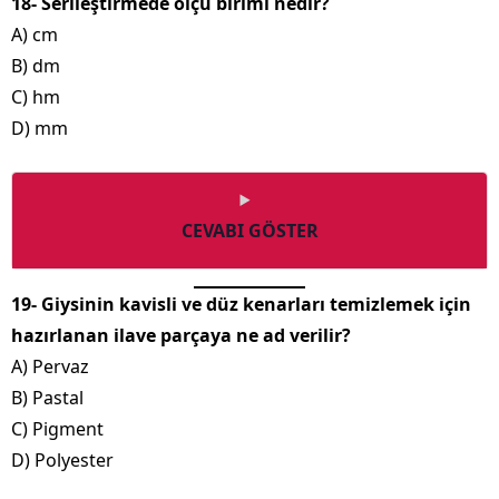
18- Serileştirmede ölçü birimi nedir?
A) cm
B) dm
C) hm
D) mm
CEVABI GÖSTER
19- Giysinin kavisli ve düz kenarları temizlemek için
hazırlanan ilave parçaya ne ad verilir?
A) Pervaz
B) Pastal
C) Pigment
D) Polyester