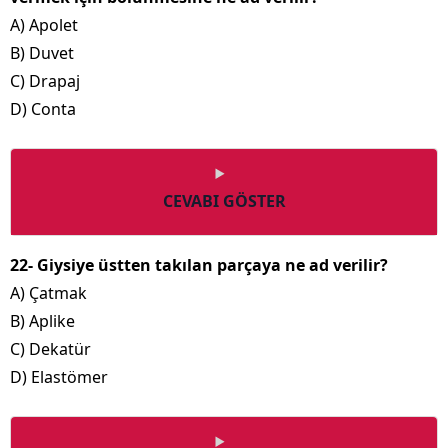
A) Apolet
B) Duvet
C) Drapaj
D) Conta
CEVABI GÖSTER
22- Giysiye üstten takılan parçaya ne ad verilir?
A) Çatmak
B) Aplike
C) Dekatür
D) Elastömer