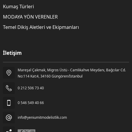
Kumaş Türleri
MODAYA YÖN VERENLER
Temel Dikiş Aletleri ve Ekipmanları
İletişim
Mareşal Çakmak, Migros Üstü - Camlıkahve Meydanı, Bağcılar Cd.
Gözde Kara
No:114 Kat:4, 34160 Güngören/İstanbul
0 212 506 73 40
0 546 549 40 66
info@yeniumitmodelistlik.com
Cevap Yaz