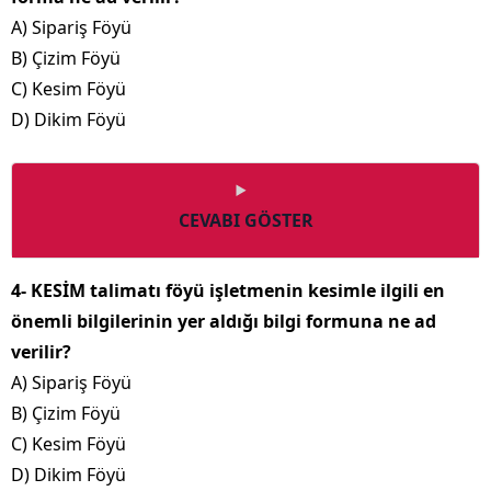
A) Sipariş Föyü
B) Çizim Föyü
C) Kesim Föyü
D) Dikim Föyü
CEVABI GÖSTER
4- KESİM talimatı föyü işletmenin kesimle ilgili en
önemli bilgilerinin yer aldığı bilgi formuna ne ad
verilir?
A) Sipariş Föyü
B) Çizim Föyü
C) Kesim Föyü
D) Dikim Föyü