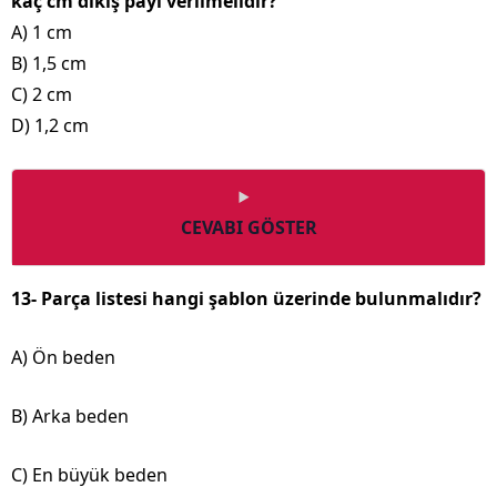
kaç cm dikiş payı verilmelidir?
A) 1 cm
B) 1,5 cm
C) 2 cm
D) 1,2 cm
CEVABI GÖSTER
13- Parça listesi hangi şablon üzerinde bulunmalıdır?
A) Ön beden
B) Arka beden
C) En büyük beden